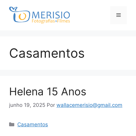
Pular
para
Menu
o
conteúdo
Casamentos
Helena 15 Anos
junho 19, 2025
Por
wallacemerisio@gmail.com
Categorias
Casamentos